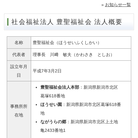
»
お知らせ一覧
社会福祉法人 豊聖福祉会 法人概要
名称
豊聖福祉会（ほうせいふくしかい）
代表者
理事長 川﨑 敏夫（かわさき としお）
設立年月
平成7年3月2日
日
豊聖福祉会法人本部
：新潟県新潟市北区
葛塚618番地
ほうせい園
：新潟県新潟市北区葛塚618番
事務所所
地
在地
ながうらの郷
：新潟県新潟市北区上土地
亀2433番地1